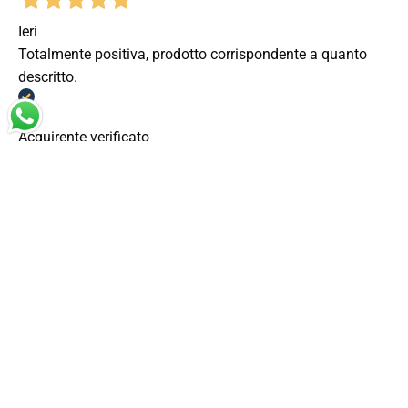
Ieri
Totalmente positiva, prodotto corrispondente a quanto
descritto.
Acquirente verificato
Ieri
ottimo prodotto arrivato in tempi molto veloci
Acquirente verificato
Ieri
Sono molto soddisfatta del servizio. La merce è arrrivata
nei tempi previsti, in ottimo stato. Grazie per la serietà