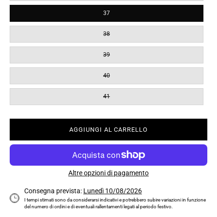
37
38
39
40
41
AGGIUNGI AL CARRELLO
Altre opzioni di pagamento
Consegna prevista:
Lunedì 10/08/2026
I tempi stimati sono da considerarsi indicativi e potrebbero subire variazioni in funzione
del numero di ordini e di eventuali rallentamenti legati al periodo festivo.