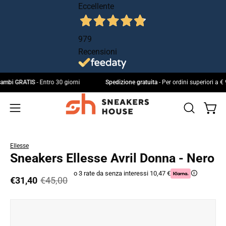
Salta
Eccellente
al
contenuto
979
Recensioni
 e cambi GRATIS
- Entro 30 giorni
Spedizione gratuita
- Per ordini superiori 
Apri 
Apri
IL
Apri
MIO
la
menu
ACCOUNT
barra
di
Ellesse
di
navigazione
Sneakers Ellesse Avril Donna - Nero
ricerca
o 3 rate da senza interessi 10,47 €
🛈
€31,40
€45,00
Apri
lightbox