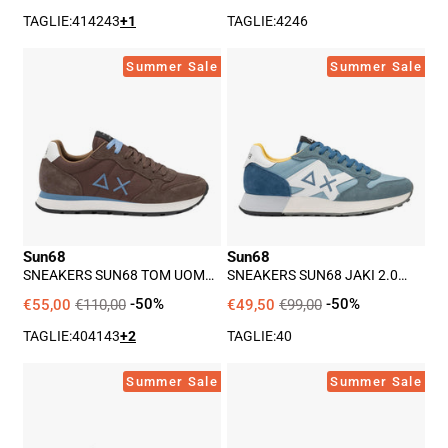
TAGLIE:
41
42
43
+1
TAGLIE:
42
46
Sneakers
Sneakers
Summer Sale
Summer Sale
Sun68
Sun68
Tom
Jaki
Uomo
2.0
-
Solid
Marrone
Uomo
-
Blu
Sun68
Sun68
SNEAKERS SUN68 TOM UOMO
SNEAKERS SUN68 JAKI 2.0
- MARRONE
SOLID UOMO - BLU
€55,00
€110,00
-50%
€49,50
€99,00
-50%
TAGLIE:
40
41
43
+2
TAGLIE:
40
Sneakers
Sneakers
Summer Sale
Summer Sale
Sun68
Sun68
Tom
Tom