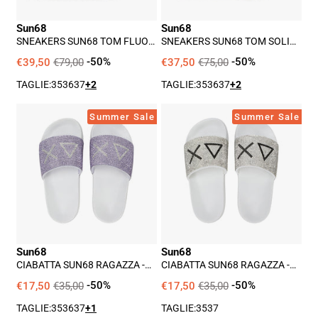
Sun68
Sun68
SNEAKERS SUN68 TOM FLUO
SNEAKERS SUN68 TOM SOLID
RAGAZZO - BLU
RAGAZZO - BIANCO
€39,50
€79,00
-50%
€37,50
€75,00
-50%
TAGLIE:
35
36
37
+2
TAGLIE:
35
36
37
+2
Ciabatta
Ciabatta
Summer Sale
Summer Sale
Sun68
Sun68
Ragazza
Ragazza
-
-
Bianco
Bianco
Sun68
Sun68
CIABATTA SUN68 RAGAZZA -
CIABATTA SUN68 RAGAZZA -
BIANCO
BIANCO
€17,50
€35,00
-50%
€17,50
€35,00
-50%
TAGLIE:
35
36
37
+1
TAGLIE:
35
37