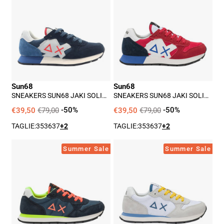
Sun68
Sun68
Jaki
Jaki
Solid
Solid
Ragazzo
Ragazzo
-
-
Blu
Rosso
Sun68
Sun68
SNEAKERS SUN68 JAKI SOLID
SNEAKERS SUN68 JAKI SOLID
RAGAZZO - BLU
RAGAZZO - ROSSO
€39,50
€79,00
-50%
€39,50
€79,00
-50%
TAGLIE:
35
36
37
+2
TAGLIE:
35
36
37
+2
Sneakers
Sneakers
Summer Sale
Summer Sale
Sun68
Sun68
Tom
Tom
Fluo
Solid
Ragazzo
Ragazzo
-
-
Blu
Bianco