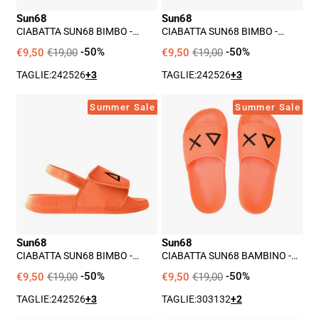
Sun68
Sun68
CIABATTA SUN68 BIMBO -
CIABATTA SUN68 BIMBO -
MILITARE
GIALLO
€9,50
€19,00
-50%
€9,50
€19,00
-50%
TAGLIE:
24
25
26
+3
TAGLIE:
24
25
26
+3
Ciabatta
Ciabatta
Summer Sale
Summer Sale
Sun68
Sun68
Bimbo
Bambino
-
-
Arancione
Arancione
Sun68
Sun68
CIABATTA SUN68 BIMBO -
CIABATTA SUN68 BAMBINO -
ARANCIONE
ARANCIONE
€9,50
€19,00
-50%
€9,50
€19,00
-50%
TAGLIE:
24
25
26
+3
TAGLIE:
30
31
32
+2