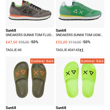
Fluo
Uomo
Uomo
-
-
Verde
Grigio
Sun68
Sun68
SNEAKERS SUN68 TOM FLUO
SNEAKERS SUN68 TOM UOMO
UOMO - GRIGIO
- VERDE
€47,50
€95,00
-50%
€55,00
€110,00
-50%
TAGLIE:
40
TAGLIE:
40
41
43
+1
Ciabatta
Ciabatta
Summer Sale
Summer Sale
Sun68
Sun68
Ragazzo
Ragazzo
-
-
Militare
Giallo
Sun68
Sun68