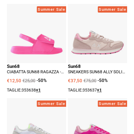
Ciabatta
Sneakers
Summer Sale
Summer Sale
Sun68
Sun68
Ragazza
Ally
-
Solid
Fuxia
Ragazza
-
Rosa
Sun68
Sun68
CIABATTA SUN68 RAGAZZA -
SNEAKERS SUN68 ALLY SOLID
FUXIA
RAGAZZA - ROSA
€12,50
€25,00
-50%
€37,50
€75,00
-50%
TAGLIE:
35
36
38
+1
TAGLIE:
35
36
37
+1
Sneakers
Sneakers
Summer Sale
Summer Sale
Sun68
Sun68
Ally
Ally
Solid
Solid
Ragazza
Ragazza