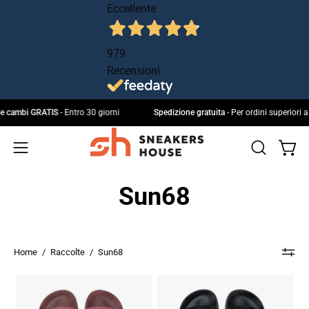
Salta
Eccellente
al
contenuto
979
Recensioni
Resi e cambi GRATIS
- Entro 30 giorni
Spedizione gratuita
- Per ordini supe
Apri 
Apri
IL
Apri
MIO
la
menu
Sun68
ACCOUNT
barra
di
di
navigazione
ricerca
Home
/
Raccolte
/
Sun68
Ciabatta
Ciabatta
Sun68
Sun68