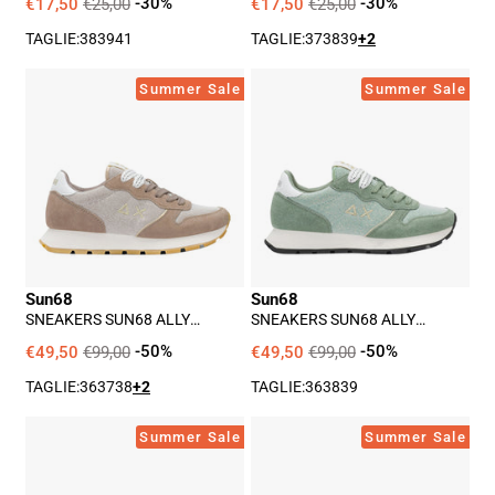
€17,50
€25,00
-30%
€17,50
€25,00
-30%
TAGLIE:
38
39
41
TAGLIE:
37
38
39
+2
Sneakers
Sneakers
Summer Sale
Summer Sale
Sun68
Sun68
Ally
Ally
Glitter
Glitter
Donna
Donna
-
-
Marrone
Verde
Sun68
Sun68
SNEAKERS SUN68 ALLY
SNEAKERS SUN68 ALLY
GLITTER DONNA - MARRONE
GLITTER DONNA - VERDE
€49,50
€99,00
-50%
€49,50
€99,00
-50%
TAGLIE:
36
37
38
+2
TAGLIE:
36
38
39
Sneakers
Sneakers
Summer Sale
Summer Sale
Sun68
Sun68
Ally
Ally