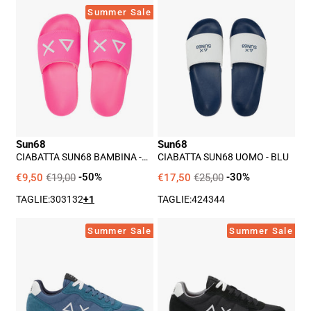
Ciabatta
Ciabatta
Summer Sale
Sun68
Sun68
Bambina
Uomo
-
-
Fuxia
Blu
Sun68
Sun68
CIABATTA SUN68 BAMBINA -
CIABATTA SUN68 UOMO - BLU
FUXIA
€9,50
€19,00
-50%
€17,50
€25,00
-30%
TAGLIE:
30
31
32
+1
TAGLIE:
42
43
44
Sneakers
Sneakers
Summer Sale
Summer Sale
Sun68
Sun68
Tom
Tom
Uomo
Uomo
-
-