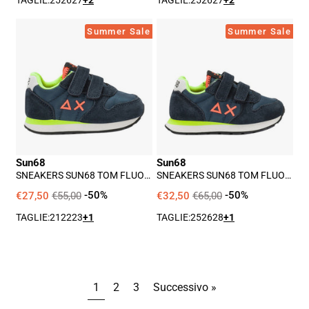
TAGLIE:
25
26
27
+2
TAGLIE:
25
26
27
+2
Sneakers
Sneakers
Summer Sale
Summer Sale
Sun68
Sun68
Tom
Tom
Fluo
Fluo
Bimbo
Bimbo
-
-
Blu
Blu
Sun68
Sun68
SNEAKERS SUN68 TOM FLUO
SNEAKERS SUN68 TOM FLUO
BIMBO - BLU
BIMBO - BLU
€27,50
€55,00
-50%
€32,50
€65,00
-50%
TAGLIE:
21
22
23
+1
TAGLIE:
25
26
28
+1
1
2
3
Successivo »