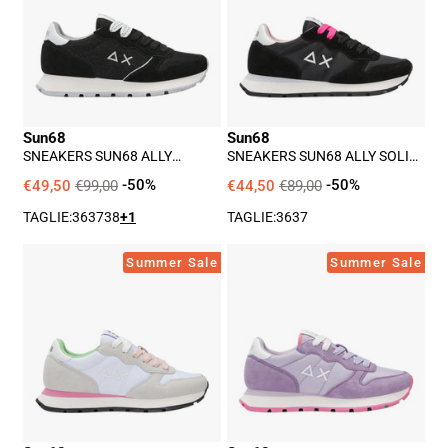
Glitter
Solid
Donna
Donna
-
-
Nero
Nero
Sun68
Sun68
SNEAKERS SUN68 ALLY
SNEAKERS SUN68 ALLY SOLID
GLITTER DONNA - NERO
DONNA - NERO
€49,50
€99,00
-50%
€44,50
€89,00
-50%
TAGLIE:
36
37
38
+1
TAGLIE:
36
37
Sneakers
Sneakers
Summer Sale
Summer Sale
Sun68
Sun68
Ally
Ally
Solid
Solid
Donna
Donna
-
-
Bianco
Viola