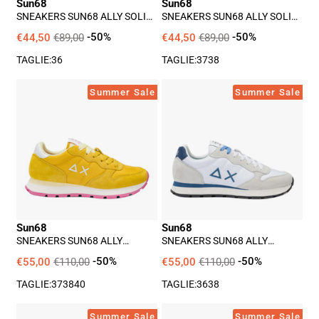
Sun68
Sun68
SNEAKERS SUN68 ALLY SOLID
SNEAKERS SUN68 ALLY SOLID
DONNA - BIANCO
DONNA - VIOLA
€44,50
€89,00
-50%
€44,50
€89,00
-50%
TAGLIE:
36
TAGLIE:
37
38
Sneakers
Sneakers
Summer Sale
Summer Sale
Sun68
Sun68
Ally
Ally
Donna
Donna
-
-
Giallo
Bianco
Sun68
Sun68
SNEAKERS SUN68 ALLY
SNEAKERS SUN68 ALLY
DONNA - GIALLO
DONNA - BIANCO
€55,00
€110,00
-50%
€55,00
€110,00
-50%
TAGLIE:
37
38
40
TAGLIE:
36
38
Sneakers
Sneakers
Summer Sale
Summer Sale