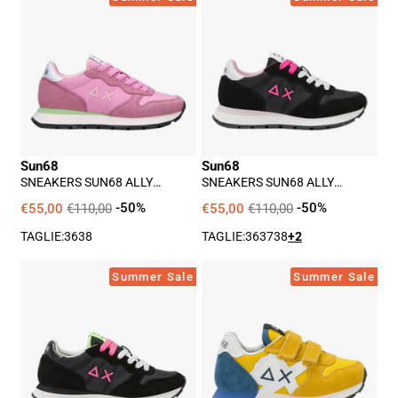
Sun68
Sun68
Ally
Ally
Donna
Donna
-
-
Rosa
Nero
Sun68
Sun68
SNEAKERS SUN68 ALLY
SNEAKERS SUN68 ALLY
DONNA - ROSA
DONNA - NERO
€55,00
€110,00
-50%
€55,00
€110,00
-50%
TAGLIE:
36
38
TAGLIE:
36
37
38
+2
Sneakers
Sneakers
Summer Sale
Summer Sale
Sun68
Sun68
Ally
Jaki
Donna
Solid
-
Bimbo
Nero
-