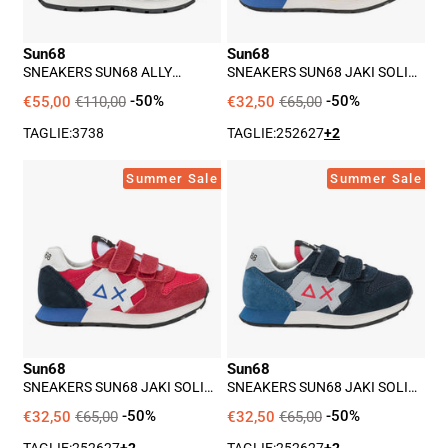
Giallo
Sun68
Sun68
SNEAKERS SUN68 ALLY
SNEAKERS SUN68 JAKI SOLID
DONNA - NERO
BIMBO - GIALLO
€55,00
€110,00
-50%
€32,50
€65,00
-50%
TAGLIE:
37
38
TAGLIE:
25
26
27
+2
Sneakers
Sneakers
Summer Sale
Summer Sale
Sun68
Sun68
Jaki
Jaki
Solid
Solid
Bimbo
Bimbo
-
-
Rosso
Blu
Sun68
Sun68
SNEAKERS SUN68 JAKI SOLID
SNEAKERS SUN68 JAKI SOLID
BIMBO - ROSSO
BIMBO - BLU
€32,50
€65,00
-50%
€32,50
€65,00
-50%