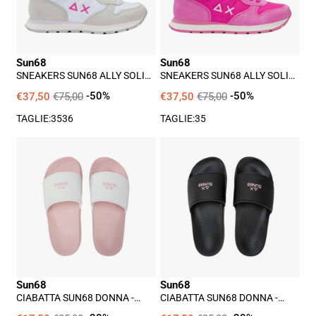
-
-
Bianco
Fuxia
Sun68
Sun68
SNEAKERS SUN68 ALLY SOLID
SNEAKERS SUN68 ALLY SOLID
RAGAZZA - BIANCO
RAGAZZA - FUXIA
€37,50
€75,00
-50%
€37,50
€75,00
-50%
TAGLIE:
35
36
TAGLIE:
35
Ciabatta
Ciabatta
Sun68
Sun68
Donna
Donna
-
-
Rosa
Nero
Sun68
Sun68
CIABATTA SUN68 DONNA -
CIABATTA SUN68 DONNA -
ROSA
NERO