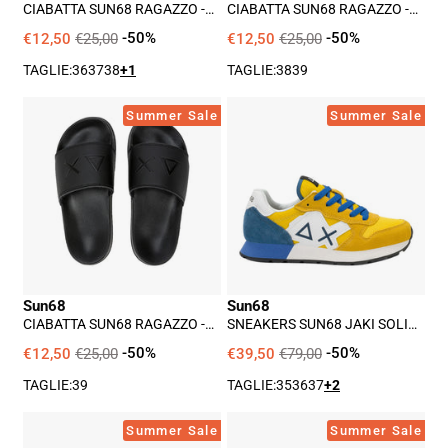
CIABATTA SUN68 RAGAZZO -
CIABATTA SUN68 RAGAZZO -
MILITARE
GIALLO
€12,50
€25,00
-50%
€12,50
€25,00
-50%
TAGLIE:
36
37
38
+1
TAGLIE:
38
39
Ciabatta
Sneakers
Summer Sale
Summer Sale
Sun68
Sun68
Ragazzo
Jaki
-
Solid
Nero
Ragazzo
-
Giallo
Sun68
Sun68
CIABATTA SUN68 RAGAZZO -
SNEAKERS SUN68 JAKI SOLID
NERO
RAGAZZO - GIALLO
€12,50
€25,00
-50%
€39,50
€79,00
-50%
TAGLIE:
39
TAGLIE:
35
36
37
+2
Sneakers
Sneakers
Summer Sale
Summer Sale