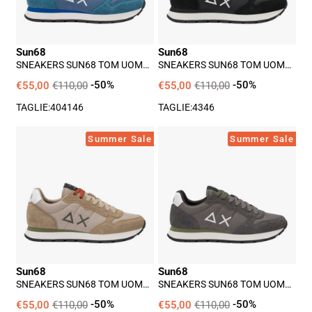
Blu
Nero
Sun68
Sun68
SNEAKERS SUN68 TOM UOMO
SNEAKERS SUN68 TOM UOMO
- BLU
- NERO
€55,00
€110,00
-50%
€55,00
€110,00
-50%
TAGLIE:
40
41
46
TAGLIE:
43
46
Sneakers
Sneakers
Summer Sale
Summer Sale
Sun68
Sun68
Tom
Tom
Uomo
Uomo
-
-
Beige
Grigio
Sun68
Sun68
SNEAKERS SUN68 TOM UOMO
SNEAKERS SUN68 TOM UOMO
- BEIGE
- GRIGIO
€55,00
€110,00
-50%
€55,00
€110,00
-50%