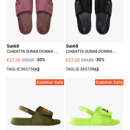
Donna
Donna
-
-
Marrone
Nero
Sun68
Sun68
CIABATTA SUN68 DONNA -
CIABATTA SUN68 DONNA -
MARRONE
NERO
€27,20
€39,00
-30%
€27,20
€39,00
-30%
TAGLIE:
36
37
38
+3
TAGLIE:
36
37
38
+3
Ciabatta
Ciabatta
Summer Sale
Summer Sale
Sun68
Sun68
Bimbo
Bimbo
-
-
Militare
Giallo