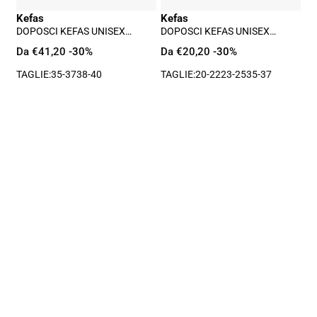
Kefas
Kefas
DOPOSCI KEFAS UNISEX
DOPOSCI KEFAS UNISEX
ADULTO - ROSSO
ADULTO - BIANCO
Da €41,20
-30%
Da €20,20
-30%
TAGLIE:
35-37
38-40
TAGLIE:
20-22
23-25
35-37