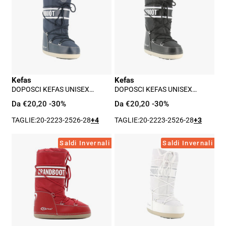
Unisex
Unisex
Adulto
Adulto
-
-
Blu
Nero
Kefas
Kefas
DOPOSCI KEFAS UNISEX
DOPOSCI KEFAS UNISEX
ADULTO - BLU
ADULTO - NERO
Da €20,20
-30%
Da €20,20
-30%
TAGLIE:
20-22
23-25
26-28
+4
TAGLIE:
20-22
23-25
26-28
+3
Doposci
Doposci
Saldi Invernali
Saldi Invernali
Kefas
Kefas
Unisex
Unisex
Adulto
Adulto
-
-
Rosso
Bianco