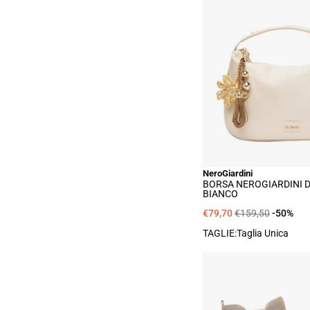
Bor
Nero
Don
-
Bia
NeroGiardini
BORSA NEROGIARDINI 
BIANCO
€79,70
€159,50
-50%
TAGLIE:Taglia Unica
Tro
Nero
Don