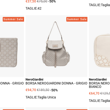
€37,50
€75,00
-50%
TAGLIE:Taglia
TAGLIE:
42
sa
Borsa
Summer Sale
Summer Sale
Giardini
NeroGiardini
na
Donna
-
io
Grigio
NeroGiardini
NeroGiardini
ONNA - GRIGIO
BORSA NEROGIARDINI DONNA - GRIGIO
BORSA NEROG
BIANCO
€94,70
€189,50
-50%
€64,70
€129,
TAGLIE:Taglia Unica
TAGLIE:Taglia