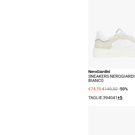
Nero
Uo
-
Bia
NeroGiardini
SNEAKERS NEROGIARDI
BIANCO
€74,70
€149,50
-50%
TAGLIE:
39
40
41
+5
Sne
Nero
Uo
-