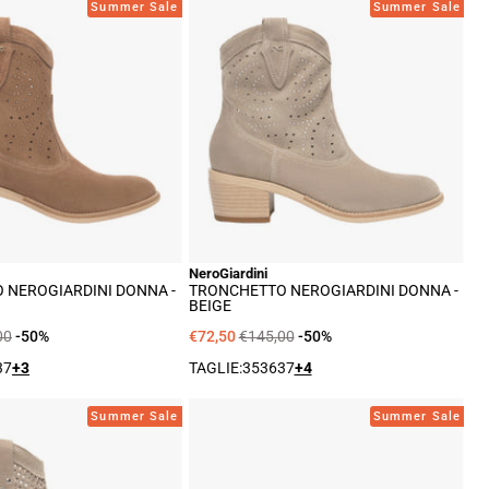
Tronchetto
Tronchetto
Summer Sale
Summer Sale
NeroGiardini
NeroGiardini
Donna
Donna
-
-
Cuoio
Beige
NeroGiardini
 NEROGIARDINI DONNA -
TRONCHETTO NEROGIARDINI DONNA -
BEIGE
00
-50%
€72,50
€145,00
-50%
37
+3
TAGLIE:
35
36
37
+4
Tronchetto
Sneakers
Summer Sale
Summer Sale
NeroGiardini
NeroGiardini
Donna
Donna