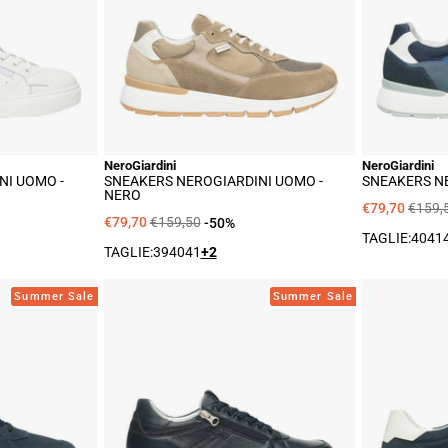
nco
Nero
NeroGiardini
NeroGiardini
NI UOMO -
SNEAKERS NEROGIARDINI UOMO -
SNEAKERS NE
NERO
€79,70
€159,
€79,70
€159,50
-50%
TAGLIE:
40
41
TAGLIE:
39
40
41
+2
akers
Sneakers
Summer Sale
Summer Sale
Giardini
NeroGiardini
mo
Uomo
-
Blu