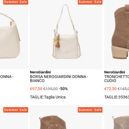
sa
Borsa
Summer Sale
Summer Sale
Giardini
NeroGiardini
na
Donna
-
nco
Bianco
NeroGiardini
NeroGiardini
DONNA -
BORSA NEROGIARDINI DONNA -
TRONCHETTO
BIANCO
CUOIO
€97,50
€195,00
-50%
€72,50
€145,
TAGLIE:Taglia Unica
TAGLIE:
35
36
nchetto
Tronchetto
Summer Sale
Summer Sale
Giardini
NeroGiardini
na
Donna