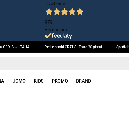
Eccellente
979
Recensioni
uperiori a € 99. Solo ITALIA
Resi e cambi GRATIS
- Entro 30 giorni
S
NA
UOMO
KIDS
PROMO
BRAND