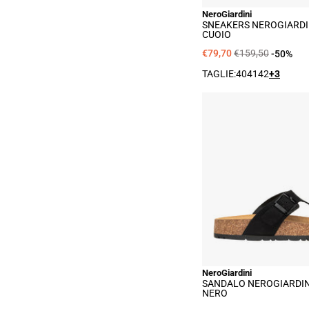
NeroGiardini
SNEAKERS NEROGIARDI
CUOIO
€79,70
€159,50
-50%
TAGLIE:
40
41
42
+3
San
Nero
Uo
-
Ner
NeroGiardini
SANDALO NEROGIARDIN
NERO