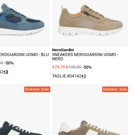
Blu
Nero
NeroGiardini
ROGIARDINI UOMO - BLU
SNEAKERS NEROGIARDINI UOMO -
NERO
50
-50%
€79,70
€159,50
-50%
42
+3
TAGLIE:
40
41
42
+1
Sneakers
Sneakers
Summer Sale
Summer Sale
NeroGiardini
NeroGiardini
Uomo
Uomo
-
-
Blu
Nero