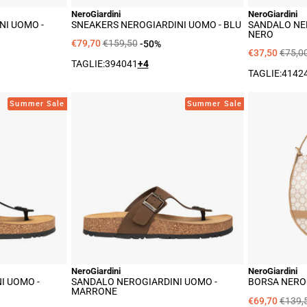
NeroGiardini
NeroGiardini
NI UOMO -
SNEAKERS NEROGIARDINI UOMO - BLU
SANDALO NE
NERO
€79,70
€159,50
-50%
€37,50
€75,0
TAGLIE:
39
40
41
+4
TAGLIE:
41
42
dalo
Sandalo
Summer Sale
Summer Sale
Giardini
NeroGiardini
mo
Uomo
-
o
Marrone
NeroGiardini
NeroGiardini
I UOMO -
SANDALO NEROGIARDINI UOMO -
BORSA NEROG
MARRONE
€69,70
€139,