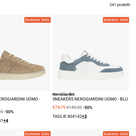
241 prodotti
Sneakers
Sneakers
Summer Sale
Summer Sale
NeroGiardini
NeroGiardini
Uomo
Uomo
-
-
Nero
Blu
NeroGiardini
EROGIARDINI UOMO -
SNEAKERS NEROGIARDINI UOMO - BLU
€74,70
€149,50
-50%
50
-50%
TAGLIE:
40
41
42
+3
41
+4
Sneakers
Sneakers
Summer Sale
Summer Sale