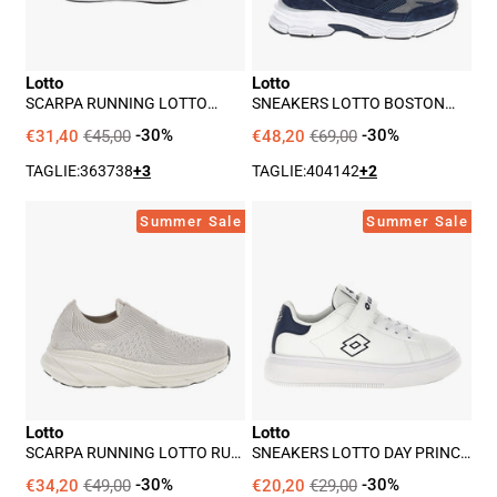
Ii
Uomo
W
-
Donna
Blu
Lotto
Lotto
-
SCARPA RUNNING LOTTO
SNEAKERS LOTTO BOSTON
Nero
SPEEDRIDE 900 II W DONNA -
AMF MSH/SUE UOMO - BLU
NERO
€31,40
€45,00
-30%
€48,20
€69,00
-30%
TAGLIE:
36
37
38
+3
TAGLIE:
40
41
42
+2
Scarpa
Sneakers
Summer Sale
Summer Sale
Running
Lotto
Lotto
Day
Run
Prince
100
Amf
Amf
Cl
Uomo
S
-
Unisex
Lotto
Lotto
Grigio
Bambino
SCARPA RUNNING LOTTO RUN
SNEAKERS LOTTO DAY PRINCE
-
100 AMF UOMO - GRIGIO
AMF CL S UNISEX BAMBINO -
BIANCO
€34,20
€49,00
-30%
€20,20
€29,00
-30%
Bianco