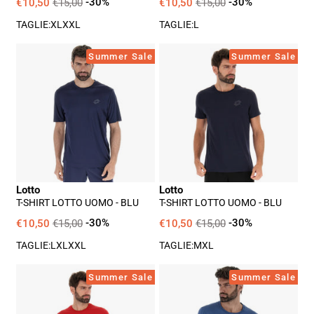
€10,50
€15,00
-30%
€10,50
€15,00
-30%
TAGLIE:
XL
XXL
TAGLIE:
L
T-
T-
Summer Sale
Summer Sale
Shirt
Shirt
Lotto
Lotto
Uomo
Uomo
-
-
Blu
Blu
Lotto
Lotto
T-SHIRT LOTTO UOMO - BLU
T-SHIRT LOTTO UOMO - BLU
€10,50
€15,00
-30%
€10,50
€15,00
-30%
TAGLIE:
L
XL
XXL
TAGLIE:
M
XL
T-
T-
Summer Sale
Summer Sale
Shirt
Shirt
Lotto
Lotto