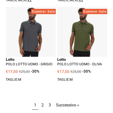
TAGLIE:
M
L
XL
+1
TAGLIE:
M
L
XL
+1
Polo
Polo
Summer Sale
Summer Sale
Lotto
Lotto
Uomo
Uomo
-
-
Grigio
Oliva
Lotto
Lotto
POLO LOTTO UOMO - GRIGIO
POLO LOTTO UOMO - OLIVA
€17,50
€25,00
-30%
€17,50
€25,00
-30%
TAGLIE:
M
TAGLIE:
M
1
2
3
Successivo »