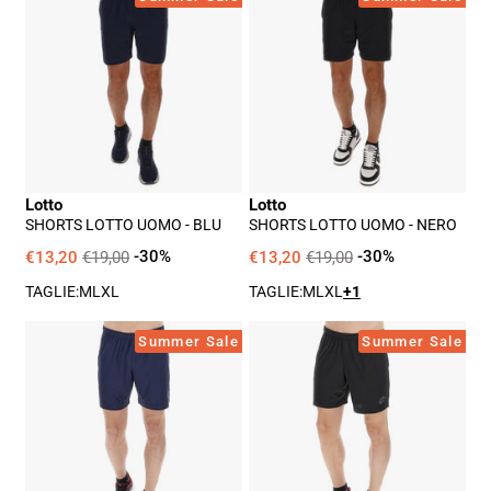
Lotto
Lotto
Uomo
Uomo
-
-
Blu
Nero
Lotto
Lotto
SHORTS LOTTO UOMO - BLU
SHORTS LOTTO UOMO - NERO
€13,20
€19,00
-30%
€13,20
€19,00
-30%
TAGLIE:
M
L
XL
TAGLIE:
M
L
XL
+1
Shorts
Shorts
Summer Sale
Summer Sale
Lotto
Lotto
Uomo
Uomo
-
-
Blu
Nero