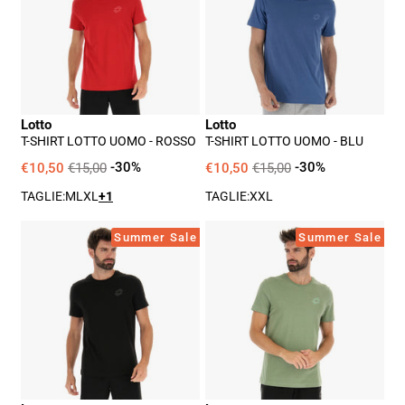
Uomo
Uomo
-
-
Rosso
Blu
Lotto
Lotto
T-SHIRT LOTTO UOMO - ROSSO
T-SHIRT LOTTO UOMO - BLU
€10,50
€15,00
-30%
€10,50
€15,00
-30%
TAGLIE:
M
L
XL
+1
TAGLIE:
XXL
T-
T-
Summer Sale
Summer Sale
Shirt
Shirt
Lotto
Lotto
Uomo
Uomo
-
-
Nero
Verde