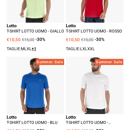
Giallo
Rosso
Lotto
Lotto
T-SHIRT LOTTO UOMO - GIALLO
T-SHIRT LOTTO UOMO - ROSSO
€10,50
€15,00
-30%
€10,50
€15,00
-30%
TAGLIE:
M
L
XL
+1
TAGLIE:
L
XL
XXL
T-
T-
Summer Sale
Summer Sale
Shirt
Shirt
Lotto
Lotto
Uomo
Uomo
-
-
Blu
Bianco
Lotto
Lotto
T-SHIRT LOTTO UOMO - BLU
T-SHIRT LOTTO UOMO -
BIANCO