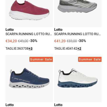
Run
Run
100
60
Amf
Amf
W
ii
Donna
Uomo
Lotto
Lotto
-
-
SCARPA RUNNING LOTTO RUN
SCARPA RUNNING LOTTO RUN
Rosa
Grigio
100 AMF W DONNA - ROSA
60 AMF II UOMO - GRIGIO
€34,20
€49,00
-30%
€41,20
€59,00
-30%
TAGLIE:
36
37
38
+3
TAGLIE:
40
41
42
+2
Sneakers
Sneakers
Summer Sale
Summer Sale
Lotto
Lotto
Vento
Vento
50
50
Amf
Amf
Uomo
Uomo
-
-
Blu
Bianco
Lotto
Lotto