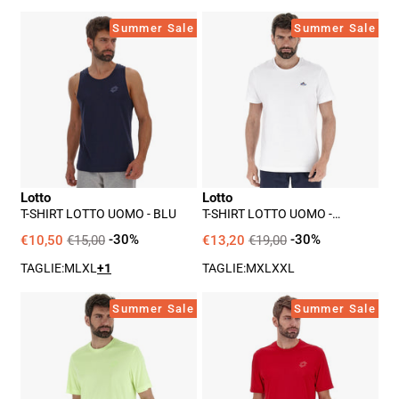
T-
T-
Summer Sale
Summer Sale
Shirt
Shirt
Lotto
Lotto
Uomo
Uomo
-
-
Blu
Bianco
Lotto
Lotto
T-SHIRT LOTTO UOMO - BLU
T-SHIRT LOTTO UOMO -
BIANCO
€10,50
€15,00
-30%
€13,20
€19,00
-30%
TAGLIE:
M
L
XL
+1
TAGLIE:
M
XL
XXL
T-
T-
Summer Sale
Summer Sale
Shirt
Shirt
Lotto
Lotto
Uomo
Uomo
-
-