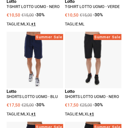
Lotto
Lotto
T-SHIRT LOTTO UOMO - NERO
T-SHIRT LOTTO UOMO - VERDE
€10,50
€15,00
-30%
€10,50
€15,00
-30%
TAGLIE:
M
L
XL
+1
TAGLIE:
M
L
Shorts
Shorts
Summer Sale
Summer Sale
Lotto
Lotto
Uomo
Uomo
-
-
Blu
Nero
Lotto
Lotto
SHORTS LOTTO UOMO - BLU
SHORTS LOTTO UOMO - NERO
€17,50
€25,00
-30%
€17,50
€25,00
-30%
TAGLIE:
M
L
XL
+1
TAGLIE:
M
L
XL
+1
Shorts
Shorts
Summer Sale
Summer Sale