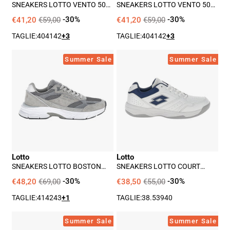
SNEAKERS LOTTO VENTO 50
SNEAKERS LOTTO VENTO 50
AMF UOMO - BLU
AMF UOMO - BIANCO
€41,20
€59,00
-30%
€41,20
€59,00
-30%
TAGLIE:
40
41
42
+3
TAGLIE:
40
41
42
+3
Sneakers
Sneakers
Summer Sale
Summer Sale
Lotto
Lotto
Boston
Court
Amf
Logo
Msh/sue
Amf
Uomo
xx
-
Uomo
Grigio
-
Lotto
Lotto
Bianco
SNEAKERS LOTTO BOSTON
SNEAKERS LOTTO COURT
AMF MSH/SUE UOMO - GRIGIO
LOGO AMF XX UOMO - BIANCO
€48,20
€69,00
-30%
€38,50
€55,00
-30%
TAGLIE:
41
42
43
+1
TAGLIE:
38.5
39
40
Scarpa
Scarpa
Summer Sale
Summer Sale