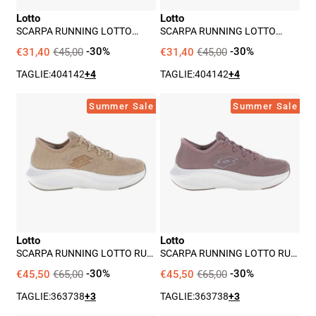
-
-
Lotto
Lotto
Blu
Nero
SCARPA RUNNING LOTTO
SCARPA RUNNING LOTTO
SPEEDRIDE 900 II UOMO - BLU
SPEEDRIDE 900 II UOMO -
NERO
€31,40
€45,00
-30%
€31,40
€45,00
-30%
TAGLIE:
40
41
42
+4
TAGLIE:
40
41
42
+4
Scarpa
Scarpa
Summer Sale
Summer Sale
Running
Running
Lotto
Lotto
Run
Run
90
90
Slip&go
Slip&go
Amf
Amf
Lux
W
Lotto
Lotto
W
Donna
SCARPA RUNNING LOTTO RUN
SCARPA RUNNING LOTTO RUN
Donna
-
90 SLIP&GO AMF LUX W
90 SLIP&GO AMF W DONNA -
DONNA - BEIGE
BRONZO
€45,50
€65,00
-30%
€45,50
€65,00
-30%
-
Bronzo
Beige
TAGLIE:
36
37
38
+3
TAGLIE:
36
37
38
+3