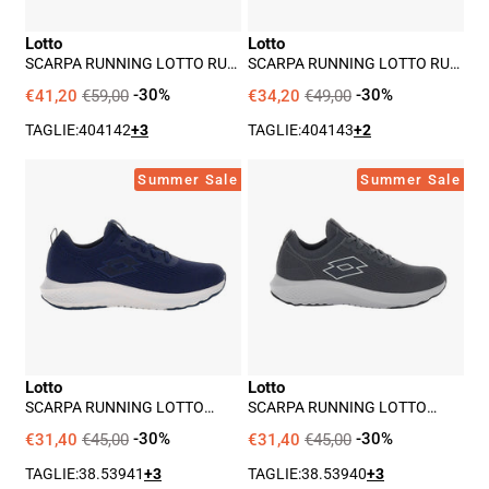
Uomo
-
Lotto
Lotto
-
Nero
SCARPA RUNNING LOTTO RUN
SCARPA RUNNING LOTTO RUN
Nero
60 AMF II UOMO - NERO
100 AMF UOMO - NERO
€41,20
€59,00
-30%
€34,20
€49,00
-30%
TAGLIE:
40
41
42
+3
TAGLIE:
40
41
43
+2
Scarpa
Scarpa
Summer Sale
Summer Sale
Running
Running
Lotto
Lotto
Speedride
Speedride
1000
1000
Uomo
Uomo
-
-
Blu
Grigio
Lotto
Lotto
SCARPA RUNNING LOTTO
SCARPA RUNNING LOTTO
SPEEDRIDE 1000 UOMO - BLU
SPEEDRIDE 1000 UOMO -
GRIGIO
€31,40
€45,00
-30%
€31,40
€45,00
-30%
TAGLIE:
38.5
39
41
+3
TAGLIE:
38.5
39
40
+3