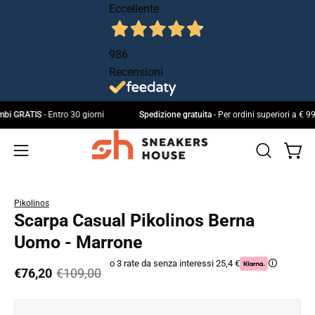
Salta
Eccellente
al
contenuto
986
Recensioni
e cambi GRATIS
- Entro 30 giorni
Spedizione gratuita
- Per ordini superiori a
Apri 
Apri
IL
Apri
MIO
la
menu
ACCOUNT
barra
di
Pikolinos
di
navigazione
Scarpa Casual Pikolinos Berna
ricerca
Uomo - Marrone
o 3 rate da senza interessi 25,4 €
🛈
€76,20
€109,00
Apri
Ap