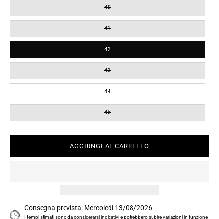
40
41
42
43
44
45
AGGIUNGI AL CARRELLO
Consegna prevista:
Mercoledì 13/08/2026
I tempi stimati sono da considerarsi indicativi e potrebbero subire variazioni in funzione