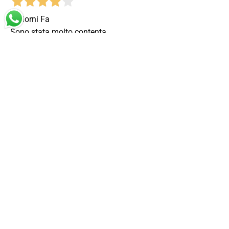
3 Giorni Fa
Sono stata molto contenta
Acquirente verificato
3 Giorni Fa
Vasto assortimento, ottime promozioni e spedizione
velocissima. Scarpe arrivate in 2 giorni, ben imballate e in
perfette condizioni. Consiglio!
Acquirente verificato
4 Giorni Fa