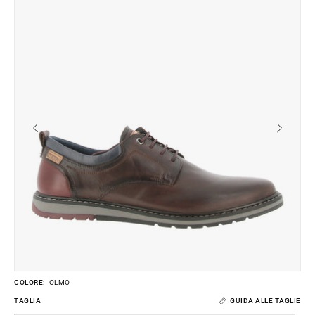
lightbox
li
dell'immagine
de
COLORE:
OLMO
TAGLIA
GUIDA ALLE TAGLIE