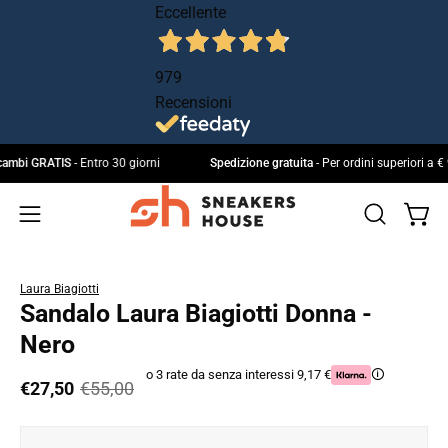
Salta
Eccellente
al
contenuto
979
Recensioni
 e cambi GRATIS
- Entro 30 giorni
Spedizione gratuita
- Per ordini superiori 
Apri 
Apri
IL
Apri
MIO
la
menu
ACCOUNT
barra
di
Laura Biagiotti
di
navigazione
Sandalo Laura Biagiotti Donna -
ricerca
Nero
o 3 rate da senza interessi 9,17 €
🛈
€27,50
€55,00
Apri
Ap