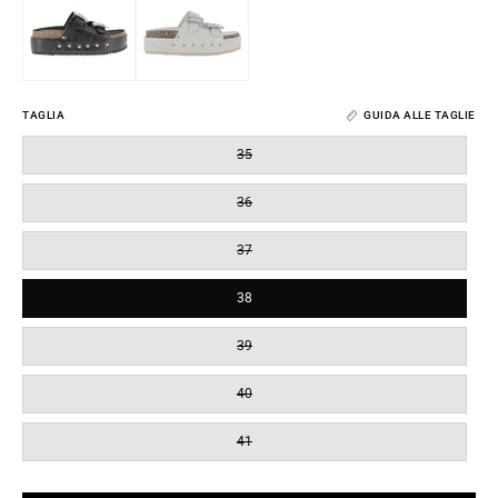
TAGLIA
GUIDA ALLE TAGLIE
35
36
37
38
39
40
41