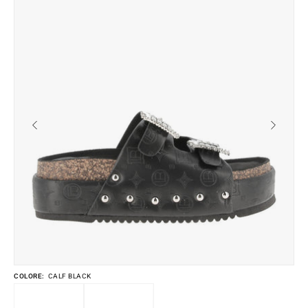
lightbox
li
dell'immagine
de
COLORE:
CALF BLACK