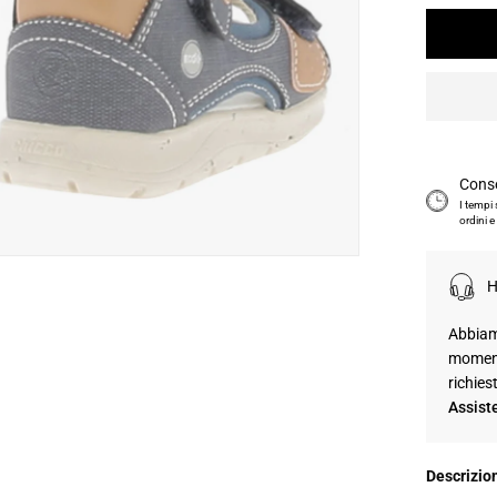
Cons
I tempi
ordini e
H
Abbiamo
moment
richies
Assist
Descrizio