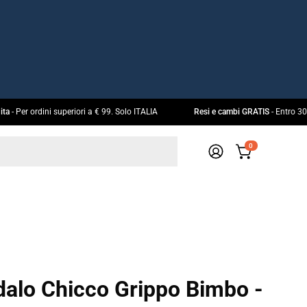
 gratuita
- Per ordini superiori a € 99. Solo ITALIA
Resi e cambi GRATIS
- En
0
APRI CARRELL
IL
MIO
ACCOUNT
alo Chicco Grippo Bimbo -