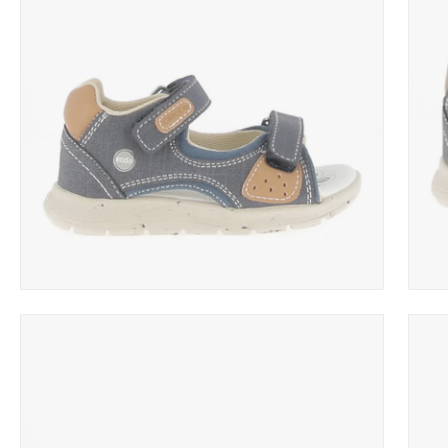
Apri
Apri
lightbox
light
dell'immagine
dell'