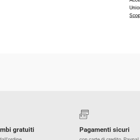
Unio
Scop
CON
mbi gratuiti
Pagamenti sicuri
dall'ordine
con carte di credito, Paypal