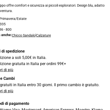
ppo offre comfort e sicurezza ai piccoli esploratori. Design blu, adatto
vventura.
Primavera/Estate
335
6 - 800
a anche:
|
Chicco Sandalo
Calzature
i di spedizione
zione a soli 5,00€ in Italia.
izione gratuita in Italia per ordini 99€+
ri di più
 e Cambi
gratuiti in Italia entro 30 giorni. Il primo cambio è gratuito.
ri di più
di di pagamento
ttiamo Visa, Mastercard, American Express, Maestro, Klarna