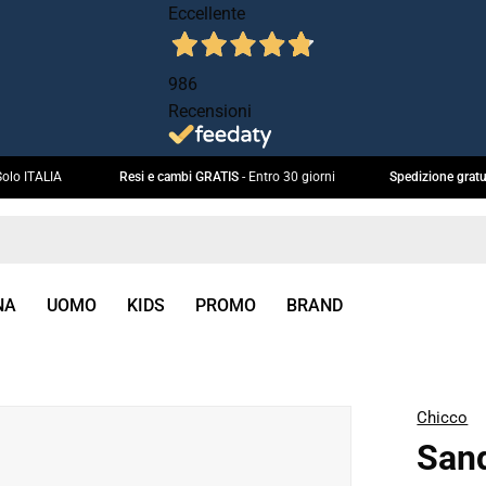
Eccellente
986
Recensioni
€ 99. Solo ITALIA
Resi e cambi GRATIS
- Entro 30 giorni
Spedizione
NA
UOMO
KIDS
PROMO
BRAND
Chicco
box
Sand
immagine