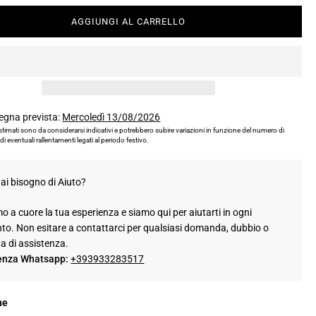
AGGIUNGI AL CARRELLO
egna prevista:
Mercoledì 13/08/2026
 stimati sono da considerarsi indicativi e potrebbero subire variazioni in funzione del numero di
 di eventuali rallentamenti legati al periodo festivo.
ai bisogno di Aiuto?
 a cuore la tua esperienza e siamo qui per aiutarti in ogni
o. Non esitare a contattarci per qualsiasi domanda, dubbio o
ta di assistenza.
enza Whatsapp:
+393933283517
ne