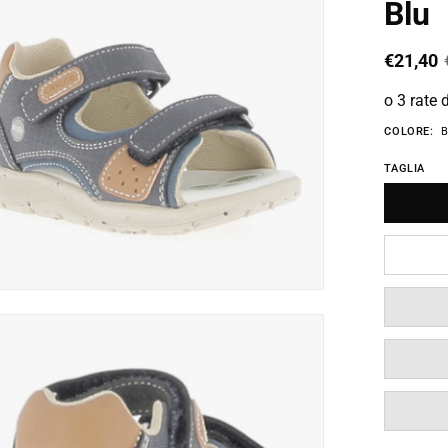
Blu
€21,40
o 3 rate 
COLORE:
B
TAGLIA
box
immagine