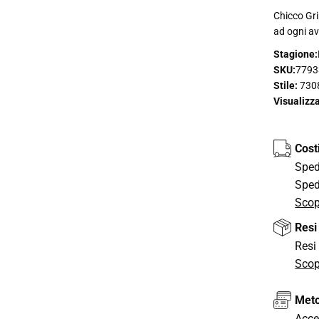
Chicco Gri
ad ogni a
Stagione:
SKU:
7793
Stile:
7308
Visualizz
Cost
Spedi
Sped
Scop
Resi
Resi 
Scop
Meto
Acce