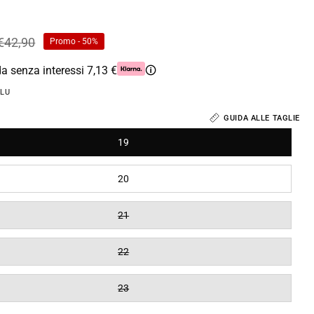
€42,90
Promo
-
50%
da senza interessi 7,13 €
🛈
LU
GUIDA ALLE TAGLIE
19
20
21
22
23