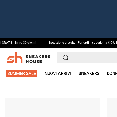
Salta
al
contenuto
e cambi GRATIS
- Entro 30 giorni
Spedizione gratuita
- Per ordini superiori a 
Cerca
prodotti
SUMMER SALE
NUOVI ARRIVI
SNEAKERS
DON
sul
nostro
sito
Apri
Apri
lightbox
light
dell'immagine
dell'