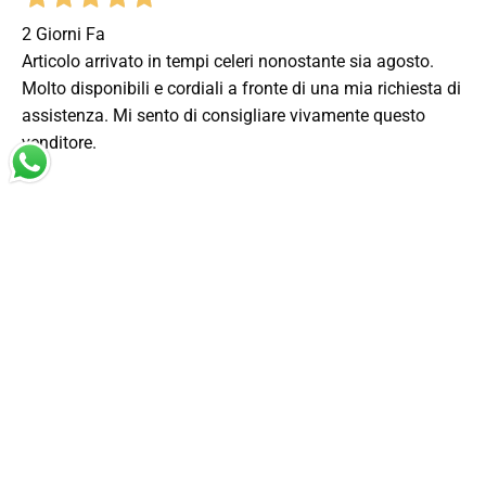
2 Giorni Fa
Articolo arrivato in tempi celeri nonostante sia agosto.
Molto disponibili e cordiali a fronte di una mia richiesta di
assistenza. Mi sento di consigliare vivamente questo
venditore.
Acquirente verificato
2 Giorni Fa
Totalmente positiva, prodotto corrispondente a quanto
descritto.
Acquirente verificato