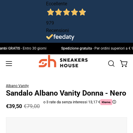
Salta
Eccellente
al
contenuto
979
Recensioni
 e cambi GRATIS
- Entro 30 giorni
Spedizione gratuita
- Per ordini superiori 
Apri 
Apri
IL
Apri
MIO
la
menu
ACCOUNT
barra
di
Albano Vanity
di
navigazione
Sandalo Albano Vanity Donna - Nero
ricerca
o 3 rate da senza interessi 13,17 €
🛈
€39,50
€79,00
Apri
Ap
lightbox
li