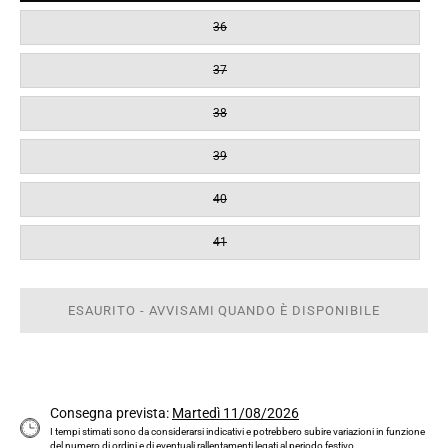
36
37
38
39
40
41
ESAURITO - AVVISAMI QUANDO È DISPONIBILE
Consegna prevista:
Martedì 11/08/2026
I tempi stimati sono da considerarsi indicativi e potrebbero subire variazioni in funzione
del numero di ordini e di eventuali rallentamenti legati al periodo festivo.