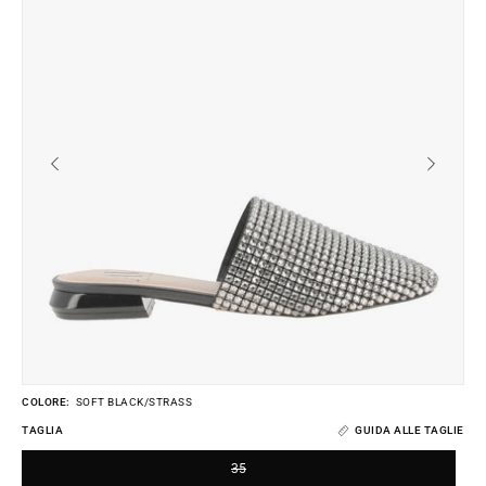
dell'immagine
de
COLORE:
SOFT BLACK/STRASS
TAGLIA
GUIDA ALLE TAGLIE
35