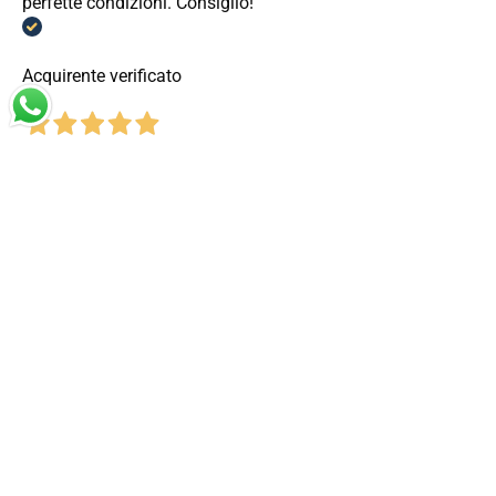
perfette condizioni. Consiglio!
Acquirente verificato
3 Giorni Fa
Ho visitato per caso il sito trovato l’articolo che mi
interessava ad un prezzo interessante, avendo letto le
recensioni positive ho acquistato in fiducia
Acquirente verificato
3 Giorni Fa
Buona da rifare