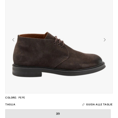
dell'immagine
de
COLORE:
PEPE
TAGLIA
GUIDA ALLE TAGLIE
39