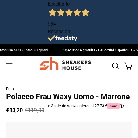
Salta
Eccellente
al
contenuto
984
Recensioni
 e cambi GRATIS
- Entro 30 giorni
Spedizione gratuita
- Per ordini superiori 
Apri 
Apri
IL
Apri
MIO
la
menu
ACCOUNT
barra
di
Frau
di
navigazione
Polacco Frau Waxy Uomo - Marrone
ricerca
o 3 rate da senza interessi 27,73 €
🛈
€83,20
€119,00
Apri
Ap
lightbox
li