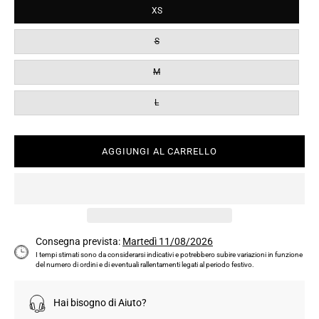
XS
S
M
L
AGGIUNGI AL CARRELLO
Consegna prevista:
Martedì 11/08/2026
I tempi stimati sono da considerarsi indicativi e potrebbero subire variazioni in funzione
del numero di ordini e di eventuali rallentamenti legati al periodo festivo.
Hai bisogno di Aiuto?