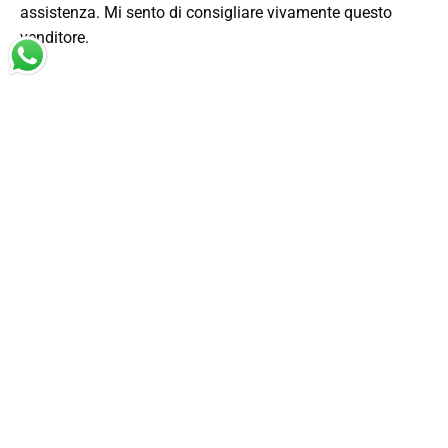
assistenza. Mi sento di consigliare vivamente questo
venditore.
Acquirente verificato
2 Giorni Fa
Totalmente positiva, prodotto corrispondente a quanto
descritto.
Acquirente verificato
2 Giorni Fa
ottimo prodotto arrivato in tempi molto veloci