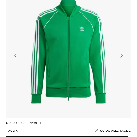
lightbox
li
dell'immagine
de
COLORE:
GREEN/WHITE
TAGLIA
GUIDA ALLE TAGLIE