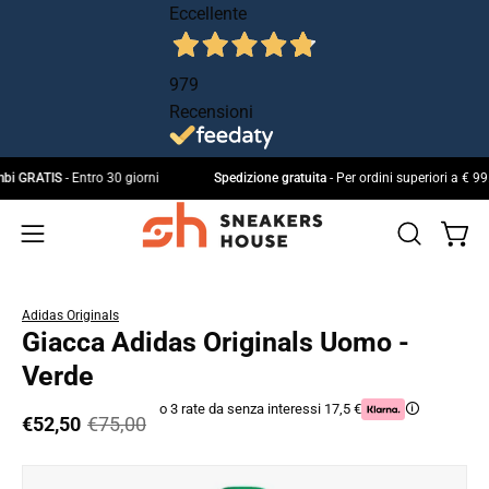
Salta
Eccellente
al
contenuto
979
Recensioni
 cambi GRATIS
- Entro 30 giorni
Spedizione gratuita
- Per ordini superiori a 
Apri 
Apri
IL
Apri
MIO
la
menu
ACCOUNT
barra
di
Adidas Originals
di
navigazione
Giacca Adidas Originals Uomo -
ricerca
Verde
o 3 rate da senza interessi 17,5 €
🛈
€52,50
€75,00
Apri
Ap