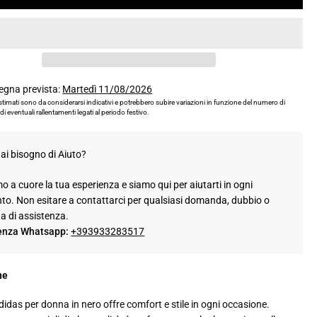
egna prevista:
Martedì 11/08/2026
 stimati sono da considerarsi indicativi e potrebbero subire variazioni in funzione del numero di
 di eventuali rallentamenti legati al periodo festivo.
ai bisogno di Aiuto?
 a cuore la tua esperienza e siamo qui per aiutarti in ogni
o. Non esitare a contattarci per qualsiasi domanda, dubbio o
ta di assistenza.
enza Whatsapp:
+393933283517
ne
didas per donna in nero offre comfort e stile in ogni occasione.