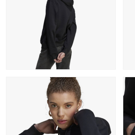
Apri
Apri
lightbox
light
dell'immagine
dell'