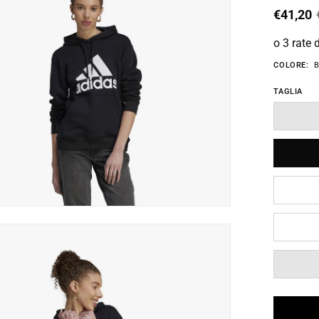
€41,20
o 3 rate 
COLORE:
B
TAGLIA
box
immagine