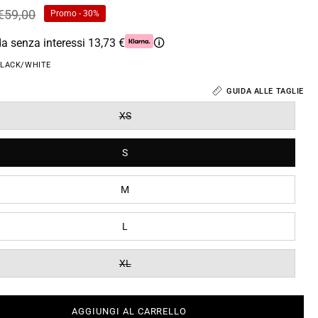
€59,00
Promo
-
30%
da senza interessi 13,73 €
🛈
LACK/WHITE
GUIDA ALLE TAGLIE
XS
S
M
L
XL
AGGIUNGI AL CARRELLO