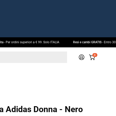
 gratuita
- Per ordini superiori a € 99. Solo ITALIA
Resi e cambi GRATIS
- En
0
APRI CARRELL
IL
MIO
ACCOUNT
a Adidas Donna - Nero