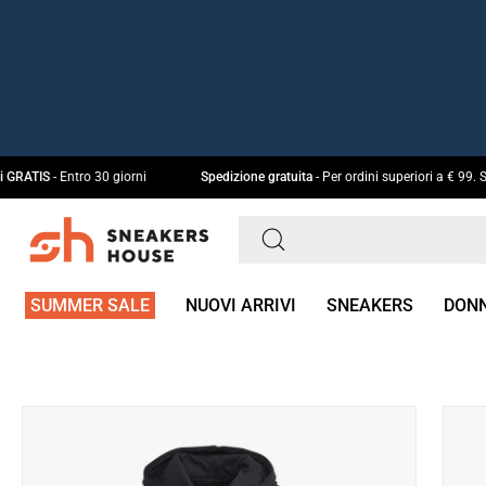
Salta
al
contenuto
e cambi GRATIS
- Entro 30 giorni
Spedizione gratuita
- Per ordini superiori a
Cerca
prodotti
SUMMER SALE
NUOVI ARRIVI
SNEAKERS
DON
sul
nostro
sito
Apri
Apri
lightbox
light
dell'immagine
dell'