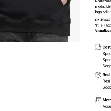
Realizzata 
moda. Idea
logo Adida
SKU:
3447
Stile:
HZ2
Visualizz
Cost
Spedi
Sped
Scop
Resi
Resi 
Scop
Meto
Acce