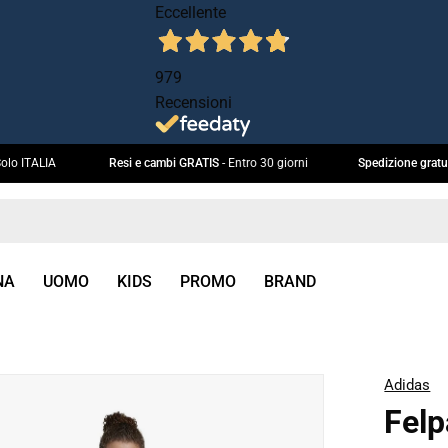
Eccellente
979
Recensioni
 € 99. Solo ITALIA
Resi e cambi GRATIS
- Entro 30 giorni
Spedizione
NA
UOMO
KIDS
PROMO
BRAND
Adidas
box
Felp
immagine