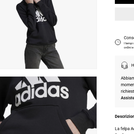
Cons
I tempi
ordini e
H
Abbiamo
moment
box
richies
immagine
Assist
Descrizio
La felpa A