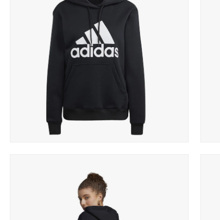
Apri
Apri
lightbox
light
dell'immagine
dell'