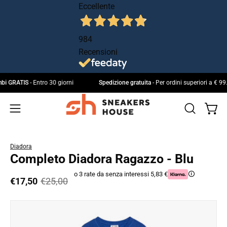
Salta
Eccellente
al
contenuto
984
Recensioni
 cambi GRATIS
- Entro 30 giorni
Spedizione gratuita
- Per ordini superiori a 
Apri 
Apri
IL
Apri
MIO
la
menu
ACCOUNT
barra
di
Diadora
di
navigazione
Completo Diadora Ragazzo - Blu
ricerca
o 3 rate da senza interessi 5,83 €
🛈
€17,50
€25,00
Apri
Ap
lightbox
li