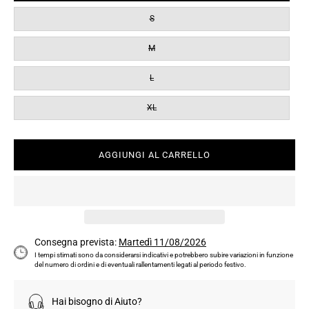
S
M
L
XL
AGGIUNGI AL CARRELLO
Consegna prevista:
Martedì 11/08/2026
I tempi stimati sono da considerarsi indicativi e potrebbero subire variazioni in funzione
del numero di ordini e di eventuali rallentamenti legati al periodo festivo.
Hai bisogno di Aiuto?