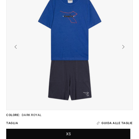
dell'immagine
de
COLORE:
DARK ROYAL
TAGLIA
GUIDA ALLE TAGLIE
XS